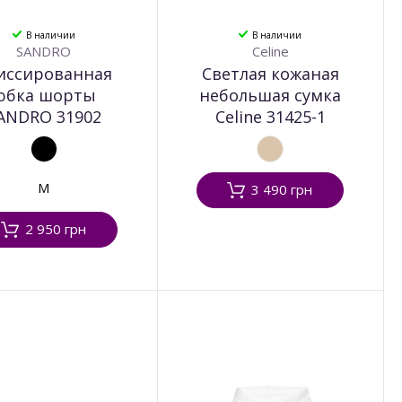
В наличии
В наличии
SANDRO
Celine
иссированная
Светлая кожаная
юбка шорты
небольшая сумка
ANDRO 31902
Celine 31425-1
M
3 490 грн
2 950 грн