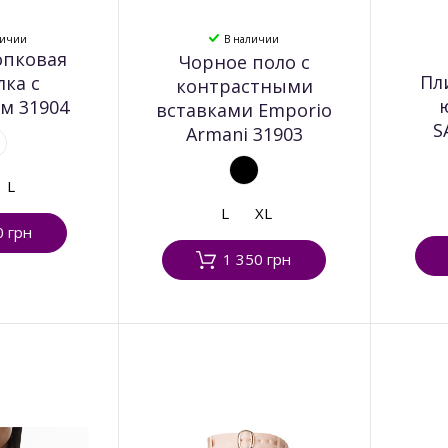
личии
В наличии
опковая
Чорное поло с
Пл
лка с
контрастными
м 31904
вставками Emporio
S
Armani 31903
L
L
XL
0 грн
1 350 грн