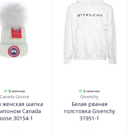
В наличии
В наличии
Canada Goose
Givenchy
я женская шапка
Белая рваная
омпоном Canada
толстовка Givenchy
oose 30154-1
31951-1