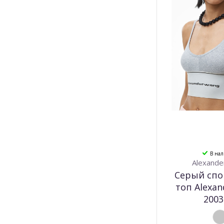
В на
Alexande
Серый сп
топ Alexa
2003