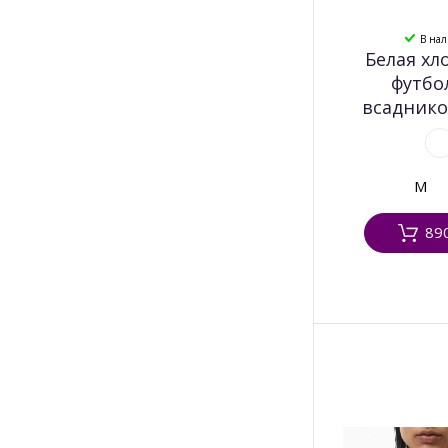
В на
Белая хл
футбо
всаднико
M
89