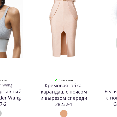
личии
В наличии
r Wang
Кремовая юбка-
ортивный
Бела
карандаш с поясом
nder Wang
с п
и вырезом спереди
7-2
G
28232-1