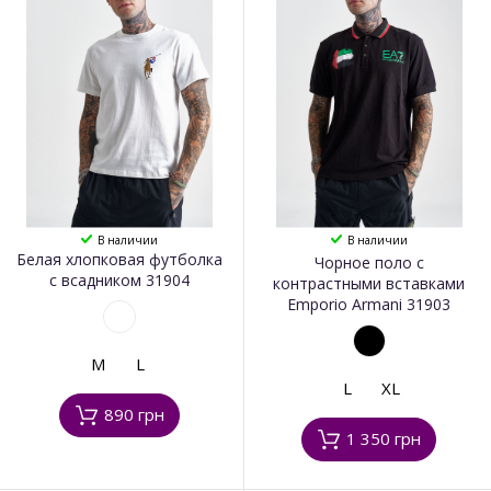
В наличии
В наличии
Белая хлопковая футболка
Чорное поло с
с всадником 31904
контрастными вставками
Emporio Armani 31903
M
L
L
XL
890 грн
1 350 грн