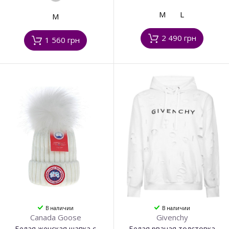
M
L
M
2 490 грн
1 560 грн
В наличии
В наличии
Canada Goose
Givenchy
Белая женская шапка с
Белая рваная толстовка