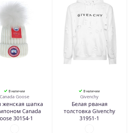
В наличии
В наличии
Canada Goose
Givenchy
я женская шапка
Белая рваная
омпоном Canada
толстовка Givenchy
oose 30154-1
31951-1