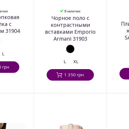
личии
В наличии
опковая
Чорное поло с
Пл
лка с
контрастными
м 31904
вставками Emporio
S
Armani 31903
L
L
XL
0 грн
1 350 грн