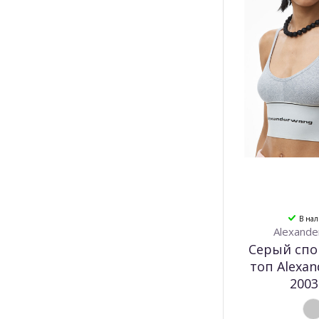
В на
Alexande
Серый сп
топ Alexa
2003