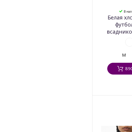
В на
Белая хл
футбо
всаднико
M
89