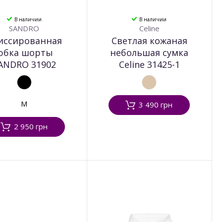
В наличии
В наличии
SANDRO
Celine
иссированная
Светлая кожаная
юбка шорты
небольшая сумка
ANDRO 31902
Celine 31425-1
M
3 490 грн
2 950 грн