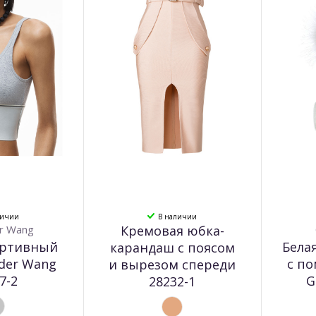
личии
В наличии
r Wang
Кремовая юбка-
ортивный
Бела
карандаш с поясом
nder Wang
с п
и вырезом спереди
7-2
G
28232-1