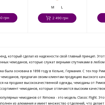
M
L
60 грн
2 490 грн
ренд, который сделал из надежности свой главный принцип. Это
нных чемоданов, которые служат верными спутниками в любом
a была основана в 1898 году в Кельне, Германия. С тех пор Ри
 чемоданов, предлагая своим клиентам продукцию высокого качес
ся на продаже высококачественной одежды, чемоданы от Римов
ссортимент чемоданов, которые отличаются высоким качеством
популярных чемоданов от Rimowa - это модель Classic Flight. Эт
ыполнен из алюминия и имеет множество отделений, что делает