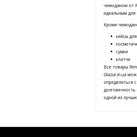
чемоданом от R
идеальным для 
Кроме чемодано
кейсы для
косметич
сумки
клатчи
Все товары Rim
Glazur.in.ua м
определиться с
долговечность 
одной из лучши