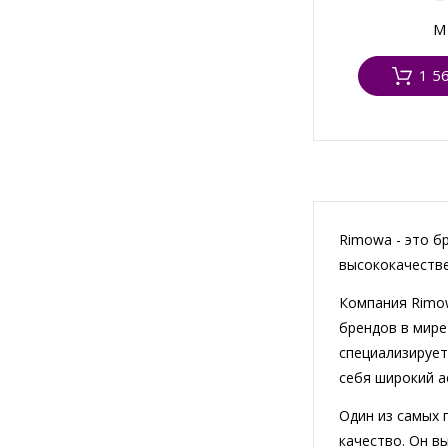
M
1 5
Rimowa - это б
высококачестве
Компания Rimow
брендов в мире
специализирует
себя широкий а
Один из самых 
качество. Он в