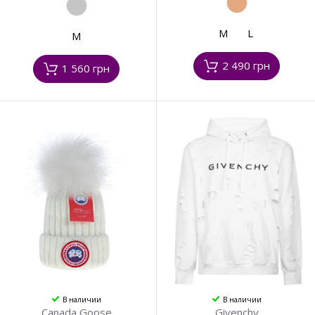
M
L
M
2 490 грн
1 560 грн
В наличии
В наличии
Canada Goose
Givenchy