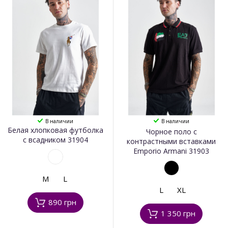
В наличии
В наличии
Белая хлопковая футболка
Чорное поло с
с всадником 31904
контрастными вставками
Emporio Armani 31903
M
L
L
XL
890 грн
1 350 грн