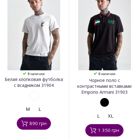
В наличии
В наличии
Белая хлопковая футболка
Чорное поло с
с всадником 31904
контрастными вставками
Emporio Armani 31903
M
L
L
XL
890 грн
1 350 грн