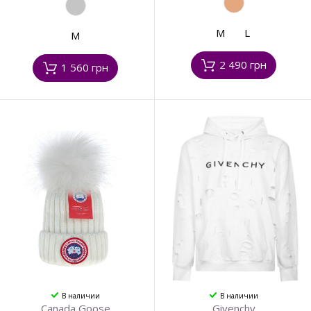
M
L
M
2 490 грн
1 560 грн
В наличии
В наличии
Canada Goose
Givenchy