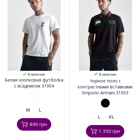
В наличии
В наличии
Белая хлопковая футболка
Чорное поло с
с всадником 31904
контрастными вставками
Emporio Armani 31903
M
L
L
XL
890 грн
1 350 грн