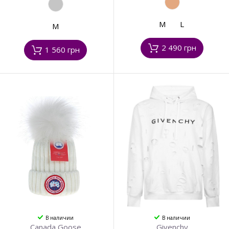
M
L
M
2 490 грн
1 560 грн
В наличии
В наличии
Canada Goose
Givenchy