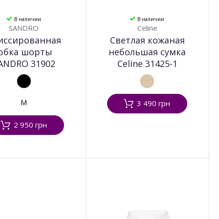
В наличии
В наличии
SANDRO
Celine
иссированная
Светлая кожаная
юбка шорты
небольшая сумка
ANDRO 31902
Celine 31425-1
M
3 490 грн
2 950 грн