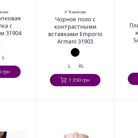
личии
В наличии
опковая
Чорное поло с
Пл
лка с
контрастными
м 31904
вставками Emporio
S
Armani 31903
L
L
XL
0 грн
1 350 грн