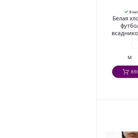
В на
Белая хл
футбо
всаднико
M
89