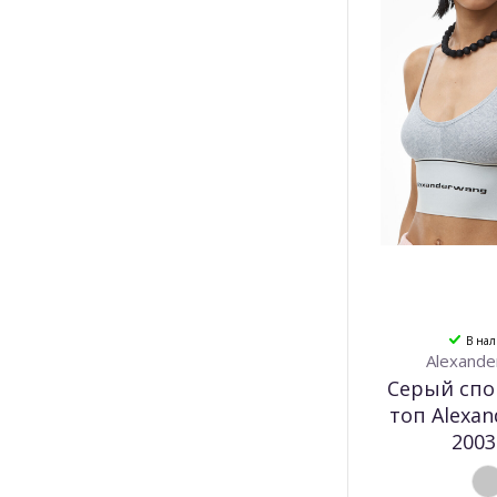
В на
Alexande
Серый сп
топ Alexa
2003