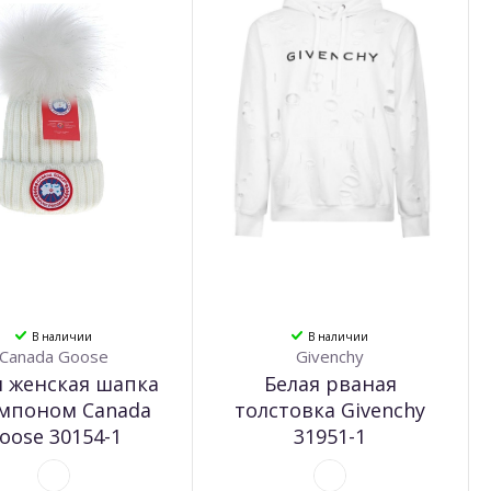
В наличии
В наличии
Canada Goose
Givenchy
я женская шапка
Белая рваная
омпоном Canada
толстовка Givenchy
oose 30154-1
31951-1