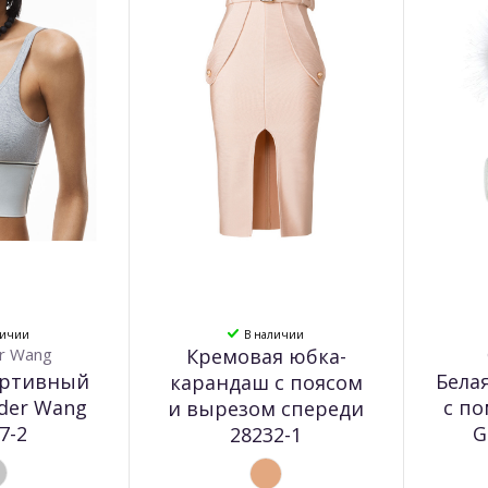
личии
В наличии
r Wang
Кремовая юбка-
ортивный
Бела
карандаш с поясом
nder Wang
с п
и вырезом спереди
7-2
G
28232-1