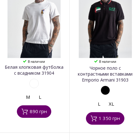
В наличии
В наличии
Белая хлопковая футболка
Чорное поло с
с всадником 31904
контрастными вставками
Emporio Armani 31903
M
L
L
XL
890 грн
1 350 грн