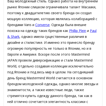
Ваш молодежный стиль. Однако работа на внутреннем
рынке Японии слишком ограничивала талант Масааки,
поэтому к двадцатилетию своего бренда он создал
мощную коллекцию, которая являлась колаборацией с
брендами Vans и
Converse
. Одежда была внешне
похожа на одежду таких брендов как
Phillip Plein
и
Paul
& Shark
, однако имела существенные различия в
дизайне и стилистике. И именно это принесло бренду
огромную популярность не только в Японии, но и в
Европе и Америке. Вскоре после этого Mastermind
JAPAN провели диверсификацию и стали Mastermind
World, отдельно создавая коллекции исключительно
под Японию и под весь мир в целом. На сегодняшний
день бренд Mastermind World считается в основном
брендом молодежной одежды, однако многие звезды и
знаменитости, а также известные люди, также
стремятся купить одежду данного бренда, так как в
ней отлично сочетается элегантность классики с