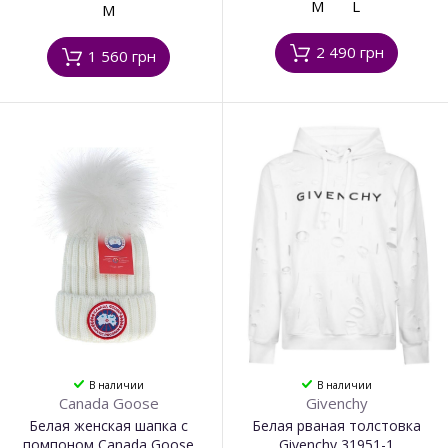
M
L
M
2 490 грн
1 560 грн
В наличии
В наличии
Canada Goose
Givenchy
Белая женская шапка с
Белая рваная толстовка
помпоном Canada Goose
Givenchy 31951-1