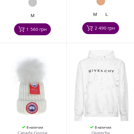
M
L
M
2 490 грн
1 560 грн
В наличии
В наличии
Canada Goose
Givenchy