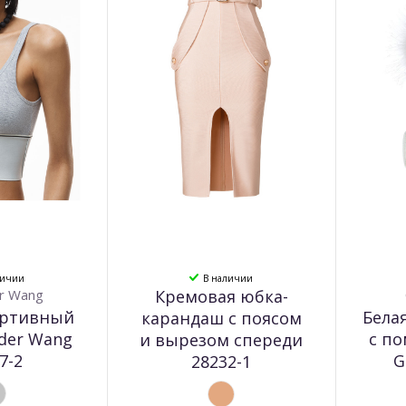
личии
В наличии
r Wang
Кремовая юбка-
ортивный
Бела
карандаш с поясом
nder Wang
с п
и вырезом спереди
7-2
G
28232-1