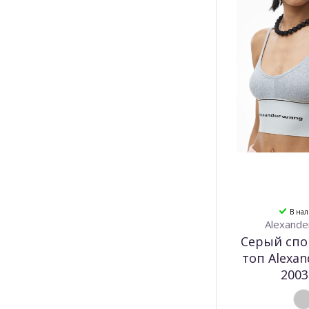
В на
Alexande
Серый сп
топ Alexa
2003