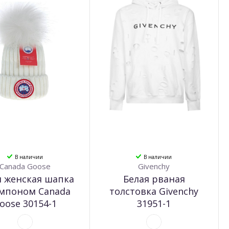
В наличии
В наличии
Canada Goose
Givenchy
я женская шапка
Белая рваная
омпоном Canada
толстовка Givenchy
oose 30154-1
31951-1