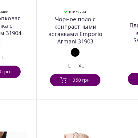
личии
В наличии
опковая
Чорное поло с
Пл
лка с
контрастными
м 31904
вставками Emporio
S
Armani 31903
L
L
XL
0 грн
1 350 грн