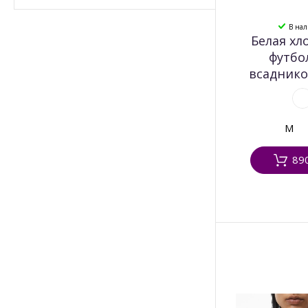
В на
Белая хл
футбо
всаднико
M
89