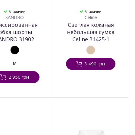
В наличии
В наличии
SANDRO
Celine
иссированная
Светлая кожаная
юбка шорты
небольшая сумка
ANDRO 31902
Celine 31425-1
M
3 490 грн
2 950 грн